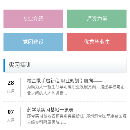
专业介绍
师资力量
党团建设
优秀毕业生
实习实训
校企携手启新程 职业规划引航向——...
28
为助力大一新生尽早明确职业发展方向，搭建学校与企
11月
业之间的人才沟通桥...
药学系实习基地一览表
07
序号实习基地名称类别类型备注1郑州澍青医专康复医院
07月
三级专科附属医院 2...