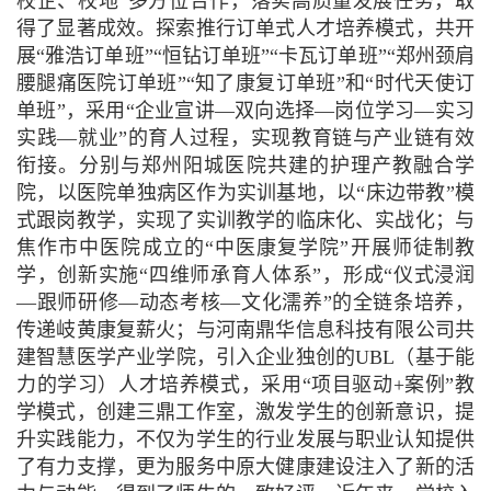
校企、校地”多方位合作，落实高质量发展任务，取
得了显著成效。探索推行订单式人才培养模式，共开
展“雅浩订单班”“恒钻订单班”“卡瓦订单班”“郑州颈肩
腰腿痛医院订单班”“知了康复订单班”和“时代天使订
单班”，采用“企业宣讲—双向选择—岗位学习—实习
实践—就业”的育人过程，实现教育链与产业链有效
衔接。分别与郑州阳城医院共建的护理产教融合学
院，以医院单独病区作为实训基地，以“床边带教”模
式跟岗教学，实现了实训教学的临床化、实战化；与
焦作市中医院成立的“中医康复学院”开展师徒制教
学，创新实施“四维师承育人体系”，形成“仪式浸润
—跟师研修—动态考核—文化濡养”的全链条培养，
传递岐黄康复薪火；与河南鼎华信息科技有限公司共
建智慧医学产业学院，引入企业独创的UBL（基于能
力的学习）人才培养模式，采用“项目驱动+案例”教
学模式，创建三鼎工作室，激发学生的创新意识，提
升实践能力，不仅为学生的行业发展与职业认知提供
了有力支撑，更为服务中原大健康建设注入了新的活