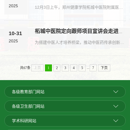
2025
12月3日上午，郑州健康学院柘城中医院附属医院揭牌仪式在柘城中医院西关院区举行。郑州健康学院董事长王晨，刘国际教授，纪委书记、副校长潘守政等，柘城县卫健委党组书记、主任田雷鸣，柘城中医院党委书记、院长韩磊等领导嘉宾出席仪式，仪式由柘城县卫健委副主任张存良主持。仪式上，韩磊院长介绍医院情况并致欢迎辞，县卫健委党组书记田雷鸣宣读了商丘市卫健委相关批文。随后，董事长王晨与田雷鸣书记共同为附属医院揭牌。刘国际在讲话中回顾了学校41年办学历程及校院前期合作基础，...
柘城中医院定向跟师项目宣讲会走进健康医学院 深耕中医传承育人才
10-31
2025
为搭建中医人才培养桥梁，推动中医药传承创新发展，10月30日下午，柘城县中医院定向跟师项目宣讲会在郑州健康学院健康医学院顺利举行。柘城县中医院李来信主任、胡鹏坤主任、王海涛主任以及郑州健康医学院张佩琛副院长出席本次活动，与现场中医专业学子聚焦中医传承路径、学科临床优势及经典理论实践应用，开启一场兼具学术深度与临床指导性的交流盛宴。宣讲会伊始，一段精心制作的宣传片拉开帷幕，生动展现了柘城县中医院近年来的发展历程与核心优势。...
...
共67条
上页
1
2
3
4
5
7
下页
各级教育部门网站
各级卫生部门网站
学术科研网站