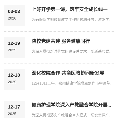
上好开学第一课，筑牢安全成长线——产教融合学院召开新学期主题班会
03-03
2026
为确保新学期教育教学工作的顺利开展，激发学生们学习热情，助力其树立安全意识、调整身心状态，3月3日，健康护理学院第二党支部书记马雪杰和2024级护理5班辅导员王云鹏在阳城医院教室召开“开学第一课”主题班会，为新学期开好头、起好步。首先，马雪杰鼓励同学们尽快调整身心状态，收心归位，以崭新的面貌投入新学期学习生活。同时结合高校典型案例，深入剖析电信诈骗、刷单返利等常见陷阱，提醒同学们时刻保持警惕，提高防诈骗意识。...
院校党建共建 服务健康同行
12-19
2025
为深入贯彻新时代党的建设总要求，创新基层党建工作模式，探索支部特色党建新形式，以高质量党建引领事业高质量发展，12月19日，国际教育与继续教育党支部同康复医院直属党支部在郑州澍青医专康复医院举行“一总支一品牌、一支部一特色”党建实践基地揭牌仪式。本次基地设立旨在将党建实践有机融入医德建设与专业育人体系，共同构建“党建+专业服务”发展新格局，推动双方实现协同发展、互促共赢。社会服务与国际交流党总支书记张娟、...
深化校院合作 共商医教协同新发展
12-18
2025
12月18日上午，郑州健康学院附属焦作市中医院座谈会在附属焦作市中医院人民院区顺利召开。本次座谈会旨在深化附属医院合作，共商人才培养大计，推动医教协同创新发展。郑州健康学院刘国际教授、纪委书记潘守政、副校长臧卫东以及焦作市中医院党委书记成文烈、党委副书记、院长王建明、副院长邵磊等双方领导出席了会议。座谈会由焦作市中医院党委副书记、院长王建明主持。会议伊始，王建明院长对郑州健康学院各位领导的到来表示热烈欢迎，...
健康护理学院深入产教融合学院开展调研活动
12-17
2025
为深入贯彻落实产教融合育人模式，切实掌握产教融合学院学生跟岗实践、课堂教学及生活保障等情况，12月16日，健康护理学院代理院长张振香、常务副院长豆银霞率队，前往产教融合学院就实训场地、教室、宿舍、食堂等教学生活设施及人才培养工作开展实地调研。健康护理学院第二党支部书记马雪杰、辅导员王云鹏陪同调研。张振香与豆银霞赴阳城医院住院部心血管内科、骨科、脊柱外科、肛肠科等科室，现场观摩学生跟岗实操，与带教老师及在岗学生深入交流，...