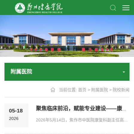
附属医院
当前位置:
首页
>
附属医院
>
院校新闻
聚焦临床前沿，赋能专业建设——康复工程学院中医康复教研室举办专题学术活动
05-18
2026
2026年5月14日，焦作市中医院康复科副主任高航医师受邀为康复工程学院2024级中医康复技术班的学子带来一场别开生面的学术盛宴。本次讲座以《基于冰山理论探讨周天针刀治疗腰椎间盘突出症的思路》为主题，现场座无虚席，互动频频，气氛热烈。讲座伊始，高航医师通过详实的流行病学数据，指出我国腰椎间盘突出症检出率在过去十年间呈爆发式增长，且发病年龄显著下降，这不仅给患者带来巨大痛苦，也对中医康复技术提出了更高的要求。面对这一临床难题，...