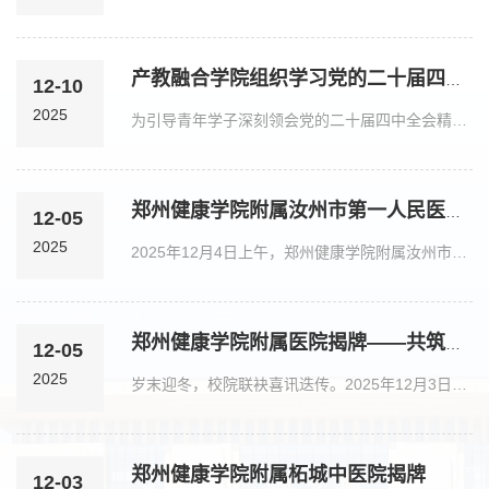
产教融合学院组织学习党的二十届四中全会精神
12-10
2025
为引导青年学子深刻领会党的二十届四中全会精神，将个人理想融入健康中国建设大局，12月9日，健康护理学院学生第二党支部组织全体师生集中观看党的二十届四中全会相关新闻报道及解读视频，让党的创新理论在青年群体中落地生根、开花结果。党的二十届四中全会肯定了“十四五”时期我国经济、科技等领域的重大成就，明确“十五五”以高质量发展为主题，聚焦科技自立自强、新质生产力培育等关键任务。展现的“十五五”时期卫生健康事业的宏伟蓝图，...
郑州健康学院附属汝州市第一人民医院揭牌
12-05
2025
2025年12月4日上午，郑州健康学院附属汝州市第一人民医院揭牌仪式在汝州市第一人民医院举行。郑州健康学院董事长王晨、校长刘国际，纪委书记、副校长潘守政，副校长臧卫东，汝州市卫生健康委员会党组书记、主任胡现增，汝州市第一人民医院领导班子成员、医务人员代表、师生代表以及学校相关职能部门负责人等百余人齐聚现场，共同见证这一承载着校院合作的重要时刻。汝州市第一人民医院院长宋亚峰在发言中表示，成为郑州健康学院附属医院，...
郑州健康学院附属医院揭牌——共筑医教融合新平台
12-05
2025
岁末迎冬，校院联袂喜讯迭传。2025年12月3日、4日，郑州健康学院先后与柘城中医院、汝州市第一人民医院隆重举行附属医院揭牌仪式。两场仪式的圆满落幕，标志着学院在深化医教协同、推进产教融合上取得关键进展，为“健康中原”战略落地与区域医疗卫生事业高质量发展注入崭新动能。郑州健康学院董事长王晨、校长刘国际、纪委书记兼副校长潘守政等校领导分别出席仪式。柘城县卫健委党组书记、主任田雷鸣，柘城中医院党委书记、院长韩磊；...
郑州健康学院附属柘城中医院揭牌
12-03