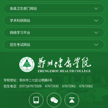
各级卫生部门网站
学术科研网站
网络学习平台
招生考试网站
学校地址：郑州市二七区公明路6号
招生电话：
(0371)67673329
67673330
67673361
67673362