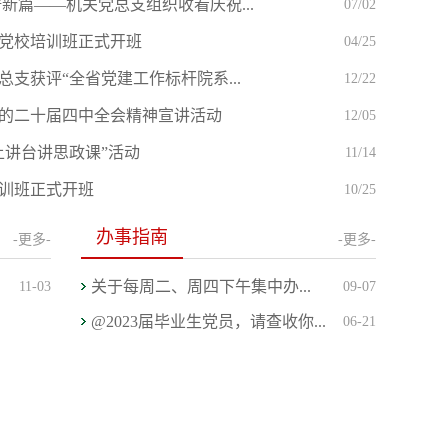
新篇——机关党总支组织收看庆祝...
07/02
党校培训班正式开班
04/25
支获评“全省党建工作标杆院系...
12/22
的二十届四中全会精神宣讲活动
12/05
上讲台讲思政课”活动
11/14
训班正式开班
10/25
办事指南
-更多-
-更多-
关于每周二、周四下午集中办...
11-03
09-07
@2023届毕业生党员，请查收你...
06-21