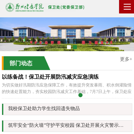
更多+
部门动态
以练备战！保卫处开展防汛减灾应急演练
为切实做好汛期防汛应急保障工作，有效提升突发暴雨、积水倒灌险情
的快速处置能力，夯实校园防汛减灾工作基础，7月7日上午，保卫处应
急小分队成员开展常态化防汛应急实战演练。本次演练模拟校园遭遇短
时强降雨，博物馆后路口出现路面积水、雨水倒灌险情，保卫处应急小
我校保卫处助力学生找回遗失物品
分队接到险情通知后，全员迅速响应、快速奔赴东门口防汛物资存放
点，有序开展防汛挡水板清点、搬运、转运工作。抵达现场后，大家各
司其职、协同配合，有序开展挡水板拼接、...
筑牢安全“防火墙”守护平安校园 保卫处开展火灾警示宣传教育月系列活动