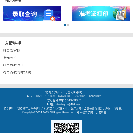
相关链接
友情链接
教育部官网
阳光高考
河南省教育厅
河南省教育考试院
地 址：郑州市二七区公明路6号
电 话：0371-67673329 67673330 67673361 67673362
官方咨询QQ群：519931952
邮 箱：shuqingzb@163.com
特别声明：我校没有委托任何中介机构或个人代理招生，请广大考生及家长谨慎识别，严防上当受骗。
Copyright©2004-2025.All Rights Reserved.
郑州健康学院
版权所有