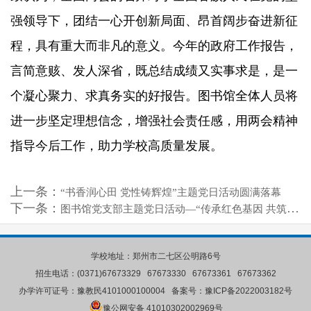
强领导下，团结一心开创新局面、昂首阔步奋进新征
程，具有重大而非凡的意义。今年的政府工作报告，
言简意赅、发人深省，既总结成绩又实事求是，是一
个凝心聚力、求真务实的好报告。图书馆全体人员将
进一步坚定理想信念，增强社会责任感，用两会精神
指导今后工作，助力学校高质量发展。
上一条：
“书香润心田 党性铸辉煌”主题党日活动圆满落幕
下一条：
图书馆党支部主题党日活动—“传承红色基因 共筑书香梦想”圆满举行
学校地址：郑州市二七区公明路6号
招生电话：(0371)67673329 67673330 67673361 67673362
办学许可证号：豫教民4101000100004 备案号：
豫ICP备2022003182号
豫公网安备 41010302002969号