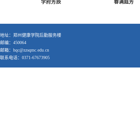
学府芳辰
春满庭芳
地址：郑州健康学院后勤服务楼
邮编：450064
邮箱：hqc@zzsqmc.edu.cn
联系电话：0371-67673905