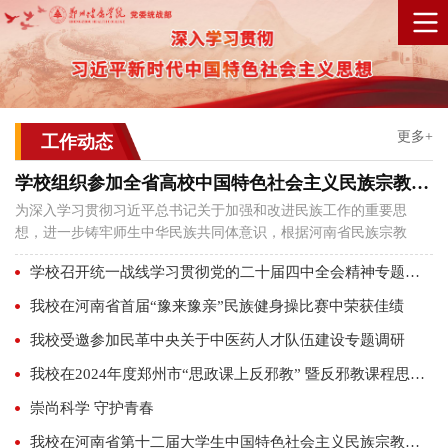
更多+
工作动态
学校组织参加全省高校中国特色社会主义民族宗教理论知识网络答题活动
为深入学习贯彻习近平总书记关于加强和改进民族工作的重要思
想，进一步铸牢师生中华民族共同体意识，根据河南省民族宗教
委、河南省教育厅统一部署，11月10日至11月16日，学校组织师生
学校召开统一战线学习贯彻党的二十届四中全会精神专题会议
参加了2025年全省高校中国特色社会主义民族宗教理论知识网络答
题活动。此次答题活动由省民族宗教委、省教育厅主办，河南中医
我校在河南省首届“豫来豫亲”民族健身操比赛中荣获佳绩
药大学承办，参与对象主要为全省高校2025级新生、新进教师，以
我校受邀参加民革中央关于中医药人才队伍建设专题调研
及学工人员和统战工作联络员。试题内容涵盖中国特色社会主义民
族宗教理论、...
我校在2024年度郑州市“思政课上反邪教” 暨反邪教课程思政讲课比赛中喜获佳绩
崇尚科学 守护青春
我校在河南省第十二届大学生中国特色社会主义民族宗教理论知识网络答题活动中喜获佳绩