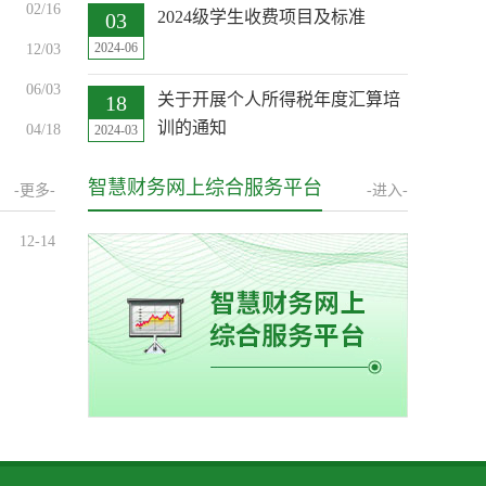
02/16
2024级学生收费项目及标准
03
2024-06
12/03
06/03
关于开展个人所得税年度汇算培
18
训的通知
04/18
2024-03
缴费指南
05
智慧财务网上综合服务平台
-更多-
-进入-
2024-03
12-14