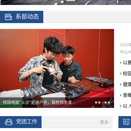
系部动态
202
中心4
以
校园
健
音
校园电脑“义诊”走进户外，我校师生享...
以 
党团工作
-更多-